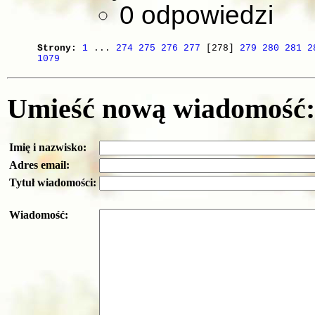
0 odpowiedzi
Strony:
1
...
274
275
276
277
[278]
279
280
281
2
1079
Umieść nową wiadomość:
Imię i nazwisko:
Adres email:
Tytuł wiadomości:
Wiadomość: