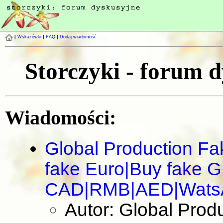
|
Wskazówki
|
FAQ
|
Dodaj wiadomość
Storczyki - forum 
Wiadomości:
Global Production F
fake Euro|Buy fake 
CAD|RMB|AED|Wats
Autor: Global Pro