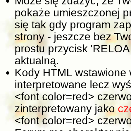
Może się zdażyć, że T
pokaże umieszczonej pr
się tak gdy program za
strony - jeszcze bez Tw
prostu przycisk 'RELOAD
aktualną.
Kody HTML wstawione 
interpretowane lecz wyś
<font color=red> czerwo
zinterpretowany jako
cz
<font color=red> czerwo