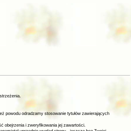
strzeżenia.
 też powodu odradzamy stosowanie tytułów zawierających
bejrzenia i zweryfikowania jej zawartości.
pamiętał uprzednio wygląd strony - jeszcze bez Twojej