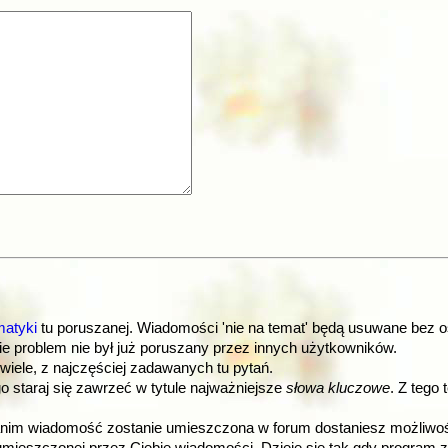
matyki
tu poruszanej. Wiadomości 'nie na temat' będą usuwane bez o
ie problem nie był już poruszany przez innych użytkowników.
 wiele, z najczęściej zadawanych tu pytań.
go staraj się zawrzeć w tytule najważniejsze
słowa kluczowe
. Z tego
m wiadomość zostanie umieszczona w forum dostaniesz możliwość o
eszczonej przez Ciebie wiadomości. Dzieje się tak gdy program za