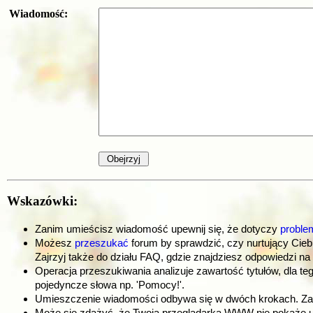
Wiadomość:
Wskazówki:
Zanim umieścisz wiadomość upewnij się, że dotyczy
proble
Możesz
przeszukać
forum by sprawdzić, czy nurtujący Cieb
Zajrzyj także do działu FAQ, gdzie znajdziesz odpowiedzi na
Operacja przeszukiwania analizuje zawartość tytułów, dla te
pojedyncze słowa np. 'Pomocy!'.
Umieszczenie wiadomości odbywa się w dwóch krokach. Zani
Może się zdażyć, że Twoja przeglądarka WWW nie pokaże umi