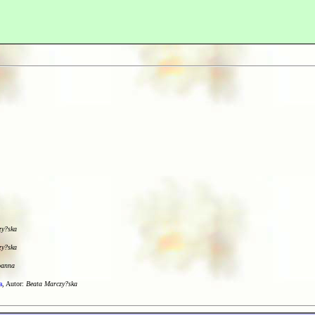
zy?ska
zy?ska
oanna
a
, Autor:
Beata Marczy?ska