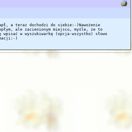
apł, a teraz dochodzi do siebie:-)Nawożenie
epłym, ale zacienionym miejscu, myśle, ze to
ę wpisać w wyszukiwarkę (opcja-wszystko) słowo
macji:-)