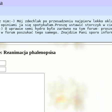
sa
z nim:-) Mój zdechlak po przesadzeniu najpierw lekko okl
 opiniami ja się spotykałam.Proszę ustawić storczyk w ci
-) O uprawie semi hydro było zarówno na tym forum- prosz
 w forum poszukać tego samego. Znajdzie Pani sporo infor
e: Reanimacja phalenopsisa