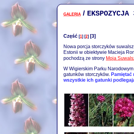
/
EKSPOZYCJA
GALERIA
Część
[3]
[
1
]
[
2
]
Nowa porcja storczyków suwalszc
Estonii w obiektywie Macieja R
pochodzą ze strony
Moja Suwals
W Wigierskim Parku Narodowym 
gatunków storczyków.
Pamiętać 
wszystkie ich gatunki podlegają