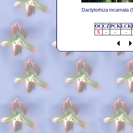
Dactylorhiza incarnata (
OC
CZ
PCK
LCK
X
-
-
-