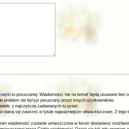
matyki
tu poruszanej. Wiadomości 'nie na temat' będą usuwane bez o
ie problem nie był już poruszany przez innych użytkowników.
 wiele, z najczęściej zadawanych tu pytań.
go staraj się zawrzeć w tytule najważniejsze
słowa kluczowe
. Z tego
m wiadomość zostanie umieszczona w forum dostaniesz możliwość o
eszczonej przez Ciebie wiadomości. Dzieje się tak gdy program za