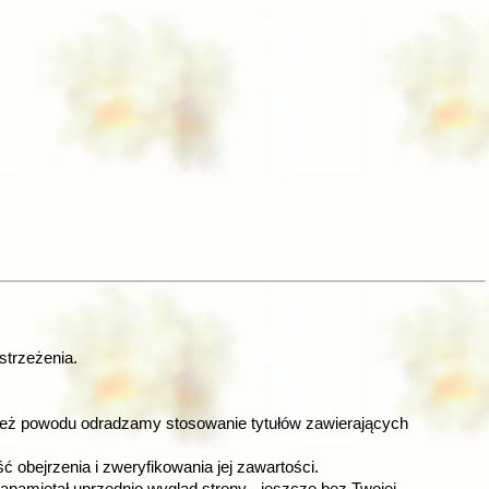
strzeżenia.
 też powodu odradzamy stosowanie tytułów zawierających
bejrzenia i zweryfikowania jej zawartości.
pamiętał uprzednio wygląd strony - jeszcze bez Twojej