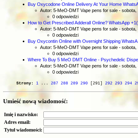
Buy Oxycodone Online Delivery At Your Home Whats
Autor: 5-MeO-DMT Vape pens for sale
- sobota,
0 odpowiedzi
How to Get Prescribed Adderall Online? WhatsApp +1
Autor: 5-MeO-DMT Vape pens for sale
- sobota,
0 odpowiedzi
Buy Oxycontin Online with Overnight Shipping Whats
Autor: 5-MeO-DMT Vape pens for sale
- sobota,
0 odpowiedzi
Where To Buy 5 MeO DMT Online - Psychedelic Disp
Autor: 5-MeO-DMT Vape pens for sale
- sobota,
0 odpowiedzi
Strony:
1
...
287
288
289
290
[291]
292
293
294
2
Umieść nową wiadomość:
Imię i nazwisko:
Adres email:
Tytuł wiadomości: