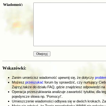
Wiadomość:
Wskazówki:
Zanim umieścisz wiadomość upewnij się, że dotyczy
proble
Możesz
przeszukać
forum by sprawdzić, czy nurtujący Cieb
Zajrzyj także do działu FAQ, gdzie znajdziesz odpowiedzi na
Operacja przeszukiwania analizuje zawartość tytułów, dla te
pojedyncze słowa np. 'Pomocy!'.
Umieszczenie wiadomości odbywa się w dwóch krokach. Zani
Może się zdażyć, że Twoja przeglądarka WWW nie pokaże umi