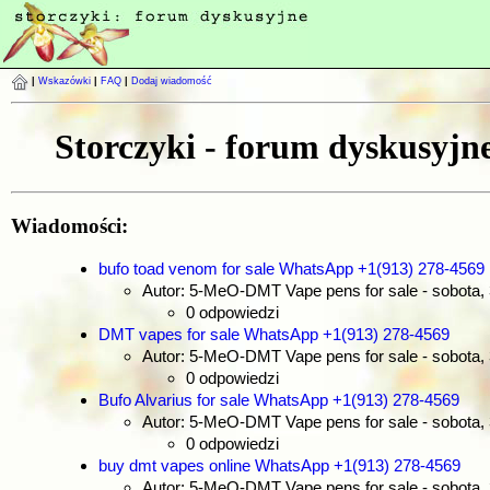
|
Wskazówki
|
FAQ
|
Dodaj wiadomość
Storczyki - forum dyskusyjn
Wiadomości:
bufo toad venom for sale WhatsApp +1(913) 278-4569
Autor: 5-MeO-DMT Vape pens for sale
- sobota,
0 odpowiedzi
DMT vapes for sale WhatsApp +1(913) 278-4569
Autor: 5-MeO-DMT Vape pens for sale
- sobota,
0 odpowiedzi
Bufo Alvarius for sale WhatsApp +1(913) 278-4569
Autor: 5-MeO-DMT Vape pens for sale
- sobota,
0 odpowiedzi
buy dmt vapes online WhatsApp +1(913) 278-4569
Autor: 5-MeO-DMT Vape pens for sale
- sobota,