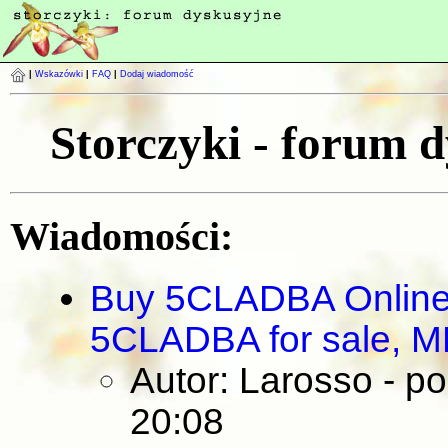
|
Wskazówki
|
FAQ
|
Dodaj wiadomość
Storczyki - forum 
Wiadomości:
Buy 5CLADBA Onlin
5CLADBA for sale,
Autor: Larosso
- p
20:08