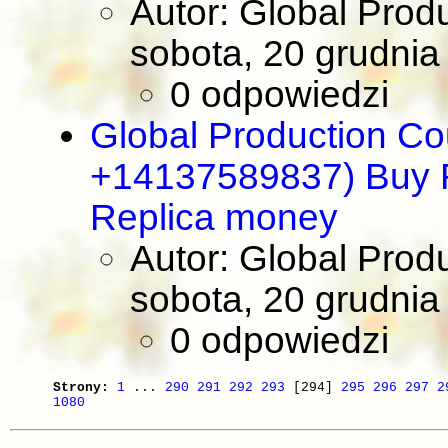
Autor: Global Prod
sobota, 20 grudnia
0 odpowiedzi
Global Production Co
+14137589837) Buy R
Replica money
Autor: Global Prod
sobota, 20 grudnia
0 odpowiedzi
Strony:
1
...
290
291
292
293
[294]
295
296
297
2
1080